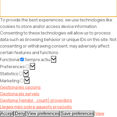
To provide the best experiences, we use technologies like
cookies to store and/or access device information.
Consenting to these technologies will allow us to process
data such as browsing behavior or unique IDs on this site. Not
consenting or withdrawing consent, may adversely affect
certain features and functions.
Functional
Functional
Sempre actiu
Preferences
Preferences
Statistics
Statistics
Marketing
Marketing
Gestiona les opcions
Gestiona els serveis
Gestiona {vendor_count} proveïdors
Llegeix més sobre aquests propòsits
View
Accept
Deny
View preferences
Save preferences