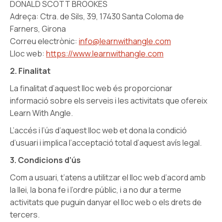
DONALD SCOTT BROOKES
Adreça: Ctra. de Sils, 39, 17430 Santa Coloma de
Farners, Girona
Correu electrònic:
info@learnwithangle.com
Lloc web:
https://www.learnwithangle.com
2. Finalitat
La finalitat d’aquest lloc web és proporcionar
informació sobre els serveis i les activitats que ofereix
Learn With Angle.
L’accés i l’ús d’aquest lloc web et dona la condició
d’usuari i implica l’acceptació total d’aquest avís legal.
3. Condicions d’ús
Com a usuari, t’atens a utilitzar el lloc web d’acord amb
la llei, la bona fe i l’ordre públic, i a no dur a terme
activitats que puguin danyar el lloc web o els drets de
tercers.