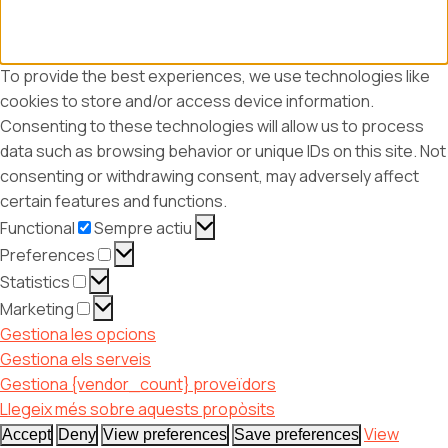
To provide the best experiences, we use technologies like
cookies to store and/or access device information.
Consenting to these technologies will allow us to process
data such as browsing behavior or unique IDs on this site. Not
consenting or withdrawing consent, may adversely affect
certain features and functions.
Functional
Functional
Sempre actiu
Preferences
Preferences
Statistics
Statistics
Marketing
Marketing
Gestiona les opcions
Gestiona els serveis
Gestiona {vendor_count} proveïdors
Llegeix més sobre aquests propòsits
View
Accept
Deny
View preferences
Save preferences